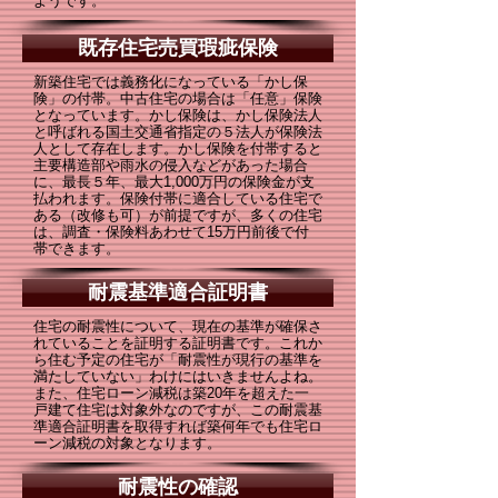
ようです。
既存住宅売買瑕疵保険
新築住宅では義務化になっている「かし保
険」の付帯。中古住宅の場合は「任意」保険
となっています。かし保険は、かし保険法人
と呼ばれる国土交通省指定の５法人が保険法
人として存在します。かし保険を付帯すると
主要構造部や雨水の侵入などがあった場合
に、最長５年、最大1,000万円の保険金が支
払われます。保険付帯に適合している住宅で
ある（改修も可）が前提ですが、多くの住宅
は、調査・保険料あわせて15万円前後で付
帯できます。
耐震基準適合証明書
住宅の耐震性について、現在の基準が確保さ
れていることを証明する証明書です。これか
ら住む予定の住宅が「耐震性が現行の基準を
満たしていない」わけにはいきませんよね。
また、住宅ローン減税は築20年を超えた一
戸建て住宅は対象外なのですが、この耐震基
準適合証明書を取得すれば築何年でも住宅ロ
ーン減税の対象となります。
耐震性の確認