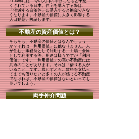
2100年には、今の人口の半分になると予想
くされている日本。住宅を購入する際は、
「消滅する自治体」に購入すると換金できな
くなります。不動産の価値に大きく影響する
人口動態。検証します。
不動産の資産価値とは？
そもそも、不動産の価値とはなんでしょう
か？それは「利用価値」に他なりません。人
が住む、事務所として利用する、工場・倉庫
として利用する等、用途は様々ですが「利用
価値」です。「利用価値」の高い不動産には
共通のことがあります。それは「借りる人が
いること」です。買わずとも、賃料を支払っ
てまでも借りたいと多くの人が感じる不動産
でなければ、不動産の価値はないといっても
良いでしょう。
両手仲介問題
一般消費者の皆様には馴染みの無い言葉「両
手仲介」。一人の担当者が、売主も買主も担
当し、双方から仲介手数料を受領することで
す。両手仲介自体は法律で禁止されているわ
けではないので悪いことではないのですが、
双方から手数料を得るために、売主や買主に
対して背信行為があったとすれば、それは大
きな問題です。背信行為のある両手仲介、こ