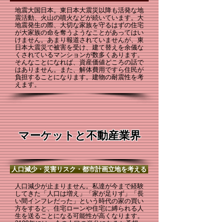
地震大国日本。東日本大震災以降も活発な地
震活動、火山の噴火などが続いています。大
地震発生の際、大切な家族を守るはずの住宅
が大家族の命を奪うようなことがあってはい
けません。あまり報道されていませんが、東
日本大震災で被害を受け、建て替えを余儀な
くされているマンションが数多くあります。
そんなことになれば、資産価値どころの話で
はありません。また、解体費用ですら住民が
負担することになります。建物の耐震性を考
えます。
マーケットと不動産業界
人口減少・災害リスク・都市計画立地を考える
人口減少が止まりません。私達が今まで経験
してきた「人口は増え」「家が足りず」「長
い間インフレだった」という時代の家の買い
方をすると、住宅ローンや住宅に縛られる人
生を送ることになる可能性が高くなります。