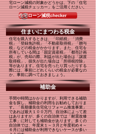
宅ローン減税の対象かどうかは、下の「住宅
ローン減税チェッカー」をご活用ください。
住宅ローン減税checker
住まいにまつわる税金
住宅を購入するときは、「印紙税」「消費
税」「登録免許税」「不動産取得税」「贈与
税」などの税金がかかります。また、住宅を
所有している間は「固定資産税」「都市計画
税」が、売却の際、利益が出た場合は「譲渡
取得税」、損失が出た場合は「所得税控除」
等があります。住宅を売ったり買ったりする
際には、事前にどれくらいの税金が必要なの
か、事前に調べておきましょう。
補助金
手間や時間はかかりますが、利用できる補助
金を探し、補助金の利用をお勧めしておりま
す。「長期優良住宅化リフォーム推進事業」
であれば最大１００万円、自治体によって差
はありますが、多くの自治体では「耐震改修
工事」に対しても補助金があります。多くの
自治体では、年度末１～３月と年度初め４～
６月には補助金が利用できないケースが多い