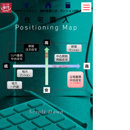
オーナーコネクト
物件提案ロボ
マンションDB
​住 宅 購 入
Positioning Map
Scroll Down