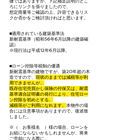
微ではありますが、下記補足説明のとこ
ろにリンクを張りましたので、
想定雨量等ご確認の上、許容できるリス
クか否かをご検討頂ければと思います。
■適用されている建築基準法
新耐震基準（昭和56年6月以降の建築確
認）
※現行法は平成12年6月以降。
■ローン控除等税制の優遇
新耐震基準の建物ですが、築20年超の木
造ですので、
現状のままでは減税等が利
用できませんが、
既存住宅売買かし保険の付保又は、耐震
基準適合証明書の発行により、住宅ロー
ン控除を初めとする、
減税等がご利用になれます。
本物件の場
合には注意事項がありますので、後述致
しました。
※（ お客様名 ）様の場合、ローンを
お組にならないかもしれませんが、将来
ご売却になる際に、