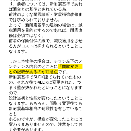
り、前者については、新耐震基準であれ
ば適合との基準とされている為、
前述のような耐震診断・耐震補強改修ま
では求められておりません。
よって、新耐震基準の建物の場合は、減
税適用を目的とするのであれば、耐震改
修は必須ではなく、
前者の保険付保の線で、減税適用をさせ
る方がコストは抑えられるということに
なります。
しかし本物件の場合は、チラシ左下のメ
ンテナンス内容のところに
「間取変更」
との記載があるのが注意点
です。
新耐震基準で5LDK建てられていたもの
の、それが後で4LDKに変更された、つ
まり壁が抜かれたということになります
ので、
設計当初と性能が変わったということに
なります。もちろん、間取り変更後でも
新耐震基準相当の耐震性を有しているこ
とも
あるのですが、構造が変化したことには
変わりまありませんので、注意をしてお
く必要があります。