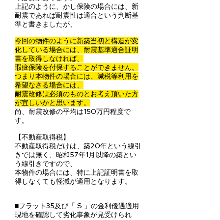
上記のように、かし保険の場合には、新
耐震であれば耐震性は適合という判断基
準と書きましたが、
今回の物件のように新築当初と構造が変
化している場合には、耐震基準適合証明
書を取得しなければ、
瑕疵保険を付保することができません。
つまり本物件の場合には、減税等利用を
希望なさる場合には、
耐震改修は必須のものとお考え頂いた方
が宜しいかと思います。
尚、耐震改修の平均は150万円程度で
す。
【不動産取得税】
不動産取得税だけは、築20年という線引
きでは無く、昭和57年1月以降の築とい
う線引きですので、
本物件の場合には、特に上記証明書を取
得しなくても軽減が適用となります。
■フラット35及び「 S 」の金利優遇適用
現地を確認して劣化事象が見受けられ