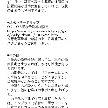
ず、且つ、基礎の高さや基礎の通気口の
設置間隔が基準に適合していれば、現状
のままでも利用できます。
■洪水ハザードマップ
0.2～0.5浸水予測地域指定
http://www.city.suginami.tokyo.jp/guid
e/kyukyu/kouzui/1005259.html
※想定雨量等ご確認の上、許容範囲のリ
スクか否かをご判断下さい。
■その他
ご懸念の断熱性能に関しては、現在の新
築住宅と比較すれば、やはり性能は劣る
と思います。
この部分については、リフォームによっ
て性能を向上させることができますが、
当然費用がかかることですので、
ご予算との相談ということになるかと思
います。他のお客様の事例で申し上げる
と、
この年代の戸建て住宅を取得した方で
は、インプラス（後付の二重サッシ）を
設置するリフォームのみを実施されてい