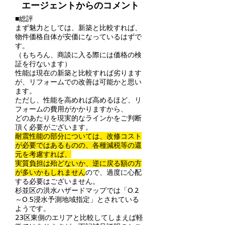
エージェントからのコメント
■総評
まず魅力としては、新築と比較すれば、
物件価格自体が安価になっているはずで
す。
（もちろん、商談に入る際には価格の検
証を行ないます）
性能は現在の新築と比較すれば劣ります
が、リフォームでの改善は可能かと思い
ます。
ただし、性能を高めれば高めるほど、リ
フォームの費用がかかりますから、
どのあたりを現実的なラインかをご判断
頂く必要がございます。
耐震性能の部分については、改修コスト
が必要ではあるものの、各種減税等の還
元を考慮すれば、
実質負担は殆どないか、逆に戻る額の方
が多いかもしれません
ので、過度に心配
する必要はございません。
杉並区の洪水ハザードマップでは「0.2
～0.5浸水予測地域指定」とされている
ようです。
23区東側のエリアと比較してしまえば軽