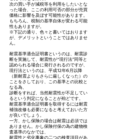
次の買い手が減税等を利用をしたいとな
った場合、ここの利用可否の部分が売買
価格に影響を及ぼす可能性があります。
もちろん、税制の基準自体が変わる可能
性もありますが。
※下記の通り、色々と書いてはおります
が、デメリットということではありませ
ん。
耐震基準適合証明書というのは、耐震診
断を実施して、耐震性が“現行法”同等と
認められる場合に発行されるのですが、
現行法というのは、平成12年6月以降
（新耐震よりもさらに厳しくなった）の
ことをさしており、この基準との比較と
なる為、
診断をすれば、当然耐震性が不足してい
るという判定になることが殆どです。
耐震基準適合証明書を取得するには耐震
補強改修も必要になると考えておいた方
が良いでしょう。
一方、かし保険の場合は耐震は必須では
ありません。かし保険付保の為の建物検
査基準のなかでは、
耐震性と劣化事象の二つの検査項目があ