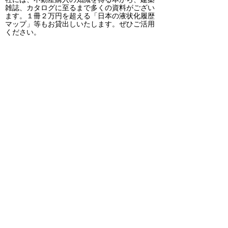
雑誌、カタログに至るまで多くの資料がござい
ます。１冊２万円を超える「日本の液状化履歴
マップ」等もお貸出しいたします。ぜひご活用
ください。
分譲価格・成約情報提供
物件照会ラウンジでは、分譲時の価格を調べた
り（物件数に制限があります）、成約情報など
も入手することができます。自らの目で確かめ
て、価格の妥当性を判断することができます。