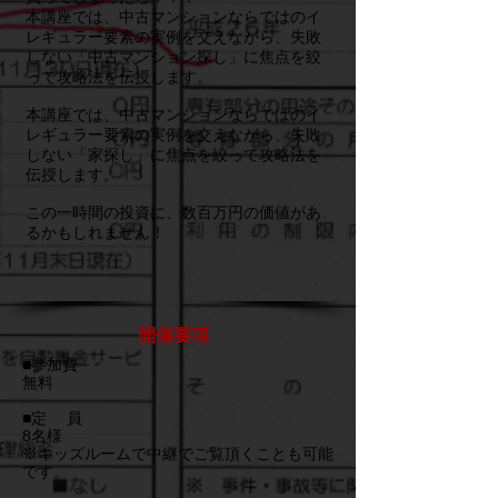
本講座では、中古マンションならではのイ
レギュラー要素の実例を交えながら、失敗
しない「中古マンション探し」に焦点を絞
って攻略法を伝授します。
本講座では、中古マンションならではのイ
レギュラー要素の実例を交えながら、失敗
しない「家探し」に焦点を絞って攻略法を
伝授します。
この一時間の投資に、数百万円の価値があ
るかもしれません！
開催要項
■参加費
無料
■定 員
8名様
※キッズルームで中継でご覧頂くことも可能
です。