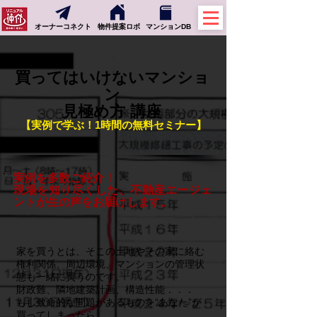
オーナーコネクト
物件提案ロボ
マンションDB
買ってはいけないマンショ
ン
見極め方 講座
【実例で学ぶ！1時間の無料セミナー】
実例を多数ご
紹介！
現場を知り尽くした、不動産エージェ
ントが生の声をお届けします。
家を買うとは、そこの土地やその家に絡む
権利関係、周辺環境、マンションの管理状
態も一緒に買うのです。
財政難、隣地建築計画、構造性能．．．
もし致命的な問題があるものを“あなた”が
買ってしまったら．．．