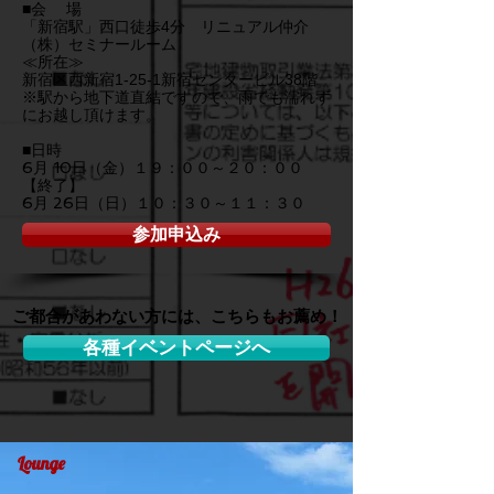
■会 場
「新宿駅」西口徒歩4分 リニュアル仲介
（株）セミナールーム
≪所在≫
新宿区西新宿1-25-1新宿センタービル38階
※駅から地下道直結ですので、雨でも濡れず
にお越し頂けます。
■日時
6
月 10日（金）１９：００～２０：００
【終了】
6月 26日（日）１０：３０～１１：３０
参加申込み
ご都合があわない方には、こちらもお薦め！
各種イベントページへ
Lounge