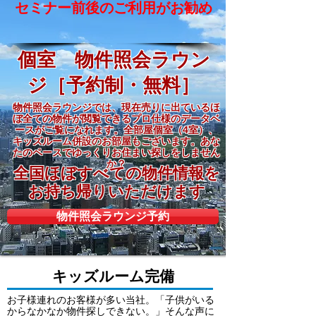
セミナー前後のご利用がお勧め
個室 物件照会ラウン
ジ［予約制・無料］
物件照会ラウンジでは、現在売りに出ているほ
ぼ全ての物件が閲覧できるプロ仕様の
データベ
ースがご覧になれます。全部屋個室（4室）、
キッズルーム併設のお部屋もございます。あな
たのペースでゆっくりお住まい探しをしません
か？
全国ほぼすべての物件情報を
お持ち帰りいただけます
物件照会ラウンジ予約
キッズルーム完備
お子様連れのお客様が多い当社。「子供がいる
からなかなか物件探しできない。」そんな声に